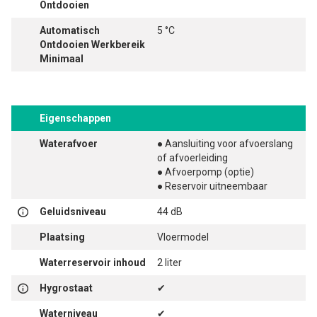
Ontdooien
Automatisch
5 °C
Ontdooien Werkbereik
Minimaal
Eigenschappen
Waterafvoer
● Aansluiting voor afvoerslang
of afvoerleiding
● Afvoerpomp (optie)
● Reservoir uitneembaar
Geluidsniveau
44 dB
Plaatsing
Vloermodel
Waterreservoir inhoud
2 liter
Hygrostaat
✔
Waterniveau
✔