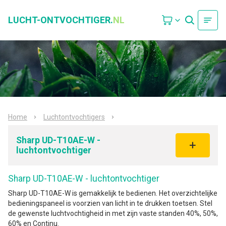
LUCHT-ONTVOCHTIGER.
NL
Home
Luchtontvochtigers
Sharp UD-T10AE-W -
luchtontvochtiger
Sharp UD-T10AE-W - luchtontvochtiger
Sharp UD-T10AE-W is gemakkelijk te bedienen. Het overzichtelijke
bedieningspaneel is voorzien van licht in te drukken toetsen. Stel
de gewenste luchtvochtigheid in met zijn vaste standen 40%, 50%,
60% en Continu.