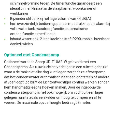
schimmelvorming tegen. De timerfunctie garandeert een
ideaal binnenklimaat in de slaapkamer, woonkamer of
werkkamer
Bijzonder stil dankzij het lage volume van 44 dB(A)
Incl. overzichtelijk bedieningspaneel met drukknopen; alarm bij
volle watertank, wasdroogfunctie, automatische
ontdooifunctie, timerfunctie
Inhoud watertank: 2 liter; koelvloeistof: R290; mobiel inzetbaar
dankzij wielen
Optioneel met Condenspomp
Optioneel wordt de Sharp UD-T10AE-W geleverd met een
Condenspomp. Als u uw luchtontvochtiger in een ruimte gebruikt
waar u de tank niet elke dag kunt legen zorgt deze afvoerpomp
dat het condenswater automatisch naar een gootsteen of andere
afvoer loopt. Zo blijft de luchtontvochtiger continu werken zonder
hem handmatig leeg te hoeven maken. Door de ingebouwde
condenswaterpomp is het ook mogelijk om vocht uit een lager
gelegen ruimte zoals een kelder omhoog te pompen en af te
voeren. De maximale opvoerhoogte bedraagt 3 meter.