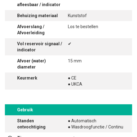
afleesbaar / indicator
Behuizing materiaal
Kunststof
Afvoerslang /
Los te bestellen
Afvoerleiding
Vol reservoir signaal /
✔
indicator
Afvoer (water)
15 mm
diameter
Keurmerk
● CE
● UKCA
Gebruik
Standen
● Automatisch
ontvochtiging
● Wasdroogfunctie / Continu