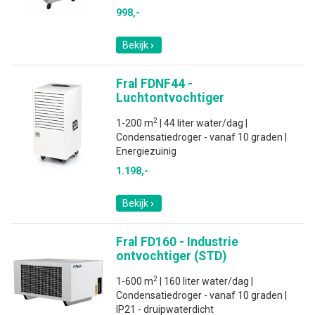
998,-
Bekijk
Fral FDNF44 -
Luchtontvochtiger
2
1-200 m
| 44 liter water/dag |
Condensatiedroger - vanaf 10 graden |
Energiezuinig
1.198,-
Bekijk
Fral FD160 - Industrie
ontvochtiger (STD)
2
1-600 m
| 160 liter water/dag |
Condensatiedroger - vanaf 10 graden |
IP21 - druipwaterdicht