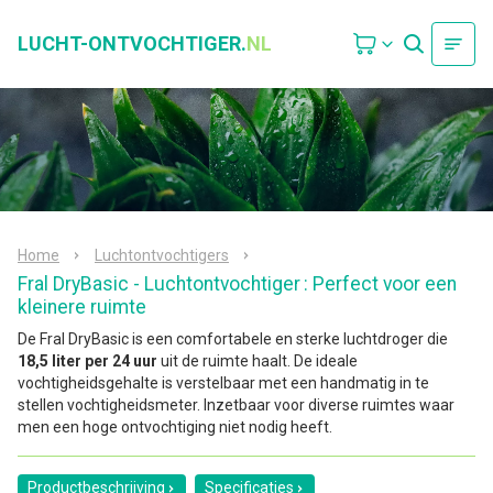
LUCHT-ONTVOCHTIGER.
NL
Home
Luchtontvochtigers
Fral DryBasic - Luchtontvochtiger
: Perfect voor een
kleinere ruimte
De Fral DryBasic is een comfortabele en sterke luchtdroger die
18,5 liter per 24 uur
uit de ruimte haalt. De ideale
vochtigheidsgehalte is verstelbaar met een handmatig in te
stellen vochtigheidsmeter. Inzetbaar voor diverse ruimtes waar
men een hoge ontvochtiging niet nodig heeft.
Productbeschrijving
Specificaties