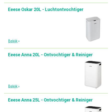
Eeese Oskar 20L - Luchtontvochtiger
Bekijk
Eeese Anna 20L - Ontvochtiger & Reiniger
Bekijk
Eeese Anna 25L - Ontvochtiger & Reiniger