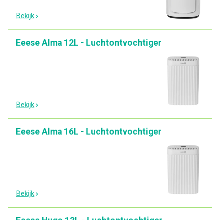
Bekijk
Eeese Alma 12L - Luchtontvochtiger
Bekijk
Eeese Alma 16L - Luchtontvochtiger
Bekijk