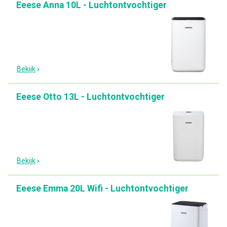
Eeese Anna 10L - Luchtontvochtiger
Bekijk
Eeese Otto 13L - Luchtontvochtiger
Bekijk
Eeese Emma 20L Wifi - Luchtontvochtiger