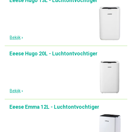
Eeese Hugo 13L - Luchtontvochtiger
Bekijk
Eeese Hugo 20L - Luchtontvochtiger
Bekijk
Eeese Emma 12L - Luchtontvochtiger