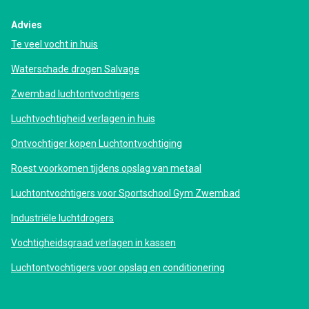
Advies
Te veel vocht in huis
Waterschade drogen Salvage
Zwembad luchtontvochtigers
Luchtvochtigheid verlagen in huis
Ontvochtiger kopen Luchtontvochtiging
Roest voorkomen tijdens opslag van metaal
Luchtontvochtigers voor Sportschool Gym Zwembad
Industriële luchtdrogers
Vochtigheidsgraad verlagen in kassen
Luchtontvochtigers voor opslag en conditionering