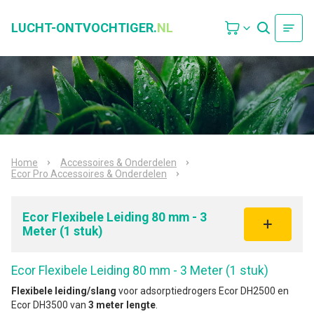
LUCHT-ONTVOCHTIGER.
NL
Home
Accessoires & Onderdelen
Ecor Pro Accessoires & Onderdelen
Ecor Flexibele Leiding 80 mm - 3
Meter (1 stuk)
Ecor Flexibele Leiding 80 mm - 3 Meter (1 stuk)
Flexibele leiding/slang
voor adsorptiedrogers Ecor DH2500 en
Ecor DH3500 van
3 meter lengte
.