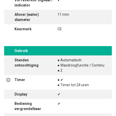
Vol reservoir signaal /
✔
indicator
Afvoer (water)
11 mm
diameter
Keurmerk
CE
Gebruik
Standen
● Automatisch
ontvochtiging
● Wasdroogfunctie / Continu
● 2
Timer
● ✔
● Timer tot 24 uren
Display
✔
Bediening
✔
vergrendelbaar