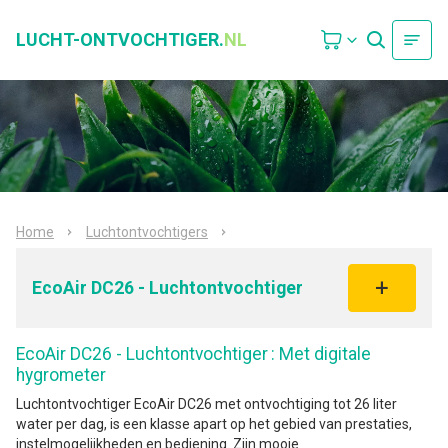
LUCHT-ONTVOCHTIGER.
NL
Home
Luchtontvochtigers
EcoAir DC26 - Luchtontvochtiger
EcoAir DC26 - Luchtontvochtiger
: Met digitale
hygrometer
Luchtontvochtiger EcoAir DC26 met ontvochtiging tot 26 liter
water per dag, is een klasse apart op het gebied van prestaties,
instelmogelijkheden en bediening. Zijn mooie