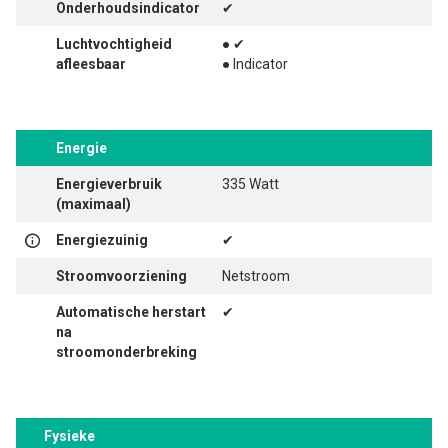
Onderhoudsindicator
✔
Luchtvochtigheid
● ✔
afleesbaar
● Indicator
Energie
Energieverbruik
335 Watt
(maximaal)
Energiezuinig
✔
Stroomvoorziening
Netstroom
Automatische herstart
✔
na
stroomonderbreking
Fysieke