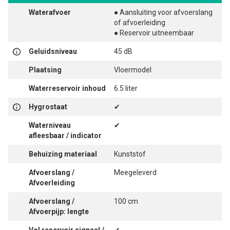
Waterafvoer
● Aansluiting voor afvoerslang
of afvoerleiding
● Reservoir uitneembaar
Geluidsniveau
45 dB
Plaatsing
Vloermodel
Waterreservoir inhoud
6.5 liter
Hygrostaat
✔
Waterniveau
✔
afleesbaar / indicator
Behuizing materiaal
Kunststof
Afvoerslang /
Meegeleverd
Afvoerleiding
Afvoerslang /
100 cm
Afvoerpijp: lengte