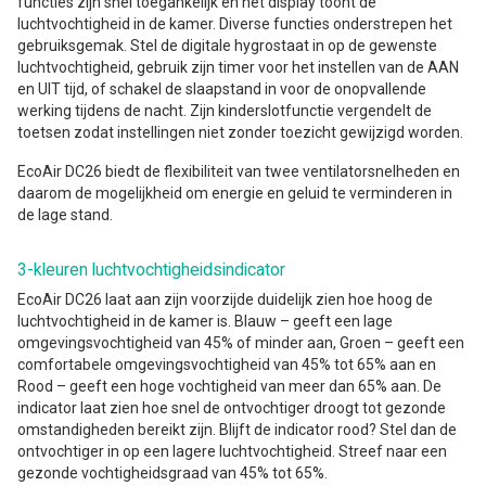
functies zijn snel toegankelijk en het display toont de
luchtvochtigheid in de kamer. Diverse functies onderstrepen het
gebruiksgemak. Stel de digitale hygrostaat in op de gewenste
luchtvochtigheid, gebruik zijn timer voor het instellen van de AAN
en UIT tijd, of schakel de slaapstand in voor de onopvallende
werking tijdens de nacht. Zijn kinderslotfunctie vergendelt de
toetsen zodat instellingen niet zonder toezicht gewijzigd worden.
EcoAir DC26 biedt de flexibiliteit van twee ventilatorsnelheden en
daarom de mogelijkheid om energie en geluid te verminderen in
de lage stand.
3-kleuren luchtvochtigheidsindicator
EcoAir DC26 laat aan zijn voorzijde duidelijk zien hoe hoog de
luchtvochtigheid in de kamer is. Blauw – geeft een lage
omgevingsvochtigheid van 45% of minder aan, Groen – geeft een
comfortabele omgevingsvochtigheid van 45% tot 65% aan en
Rood – geeft een hoge vochtigheid van meer dan 65% aan. De
indicator laat zien hoe snel de ontvochtiger droogt tot gezonde
omstandigheden bereikt zijn. Blijft de indicator rood? Stel dan de
ontvochtiger in op een lagere luchtvochtigheid. Streef naar een
gezonde vochtigheidsgraad van 45% tot 65%.