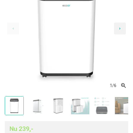
1
/6
Nu 239,-