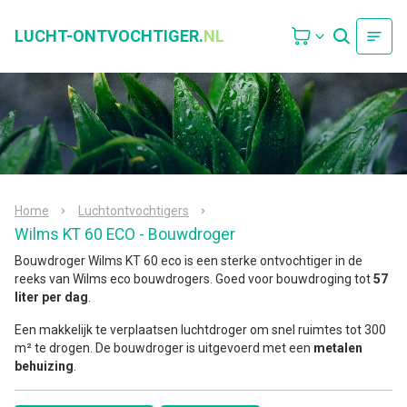
LUCHT-ONTVOCHTIGER.
NL
Home
Luchtontvochtigers
Wilms KT 60 ECO - Bouwdroger
Bouwdroger Wilms KT 60 eco is een sterke ontvochtiger in de
reeks van Wilms eco bouwdrogers. Goed voor bouwdroging tot
57
liter per dag
.
Een makkelijk te verplaatsen luchtdroger om snel ruimtes tot 300
m² te drogen. De bouwdroger is uitgevoerd met een
metalen
behuizing
.