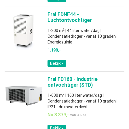
Fral FDNF44 -
Luchtontvochtiger
2
1-200 m
| 44 liter water/dag |
Condensatiedroger - vanaf 10 graden |
Energiezuinig
1.198,-
Bekijk
Fral FD160 - Industrie
ontvochtiger (STD)
2
1-600 m
| 160 liter water/dag |
Condensatiedroger - vanaf 10 graden |
IP21 - druipwaterdicht
Nu 3.379,-
Van
3.690,-
Bekijk