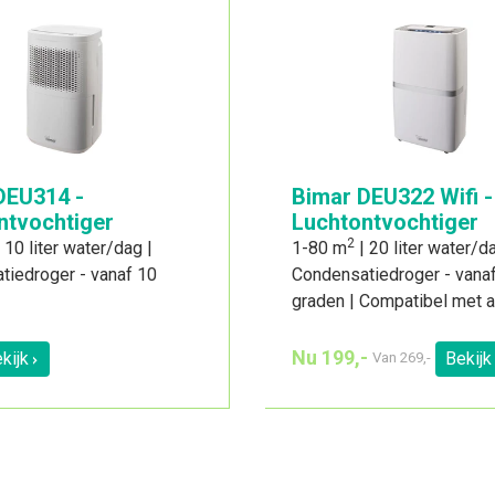
DEU314 -
Bimar DEU322 Wifi -
ntvochtiger
Luchtontvochtiger
2
 10 liter water/dag |
1-80 m
| 20 liter water/da
tiedroger - vanaf 10
Condensatiedroger - vana
graden | Compatibel met 
Nu 199,-
kijk
Bekijk
Van
269,-