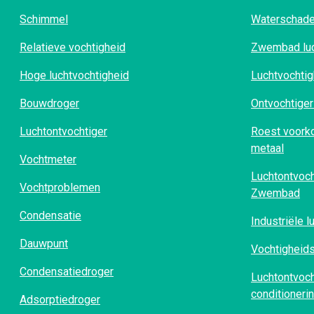
Schimmel
Waterschade
Relatieve vochtigheid
Zwembad luc
Hoge luchtvochtigheid
Luchtvochtig
Bouwdroger
Ontvochtiger
Luchtontvochtiger
Roest voorko
metaal
Vochtmeter
Luchtontvoc
Vochtproblemen
Zwembad
Condensatie
Industriële 
Dauwpunt
Vochtigheids
Condensatiedroger
Luchtontvoch
conditioneri
Adsorptiedroger