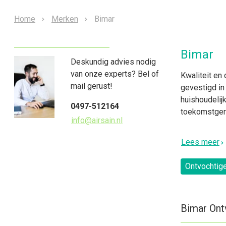
Home
Merken
Bimar
Bimar
Deskundig advies nodig
van onze experts? Bel of
Kwaliteit en 
mail gerust!
gevestigd in 
huishoudelij
0497-512164
toekomstgeri
info@airsain.nl
Lees meer
Ontvochtig
Bimar Ont