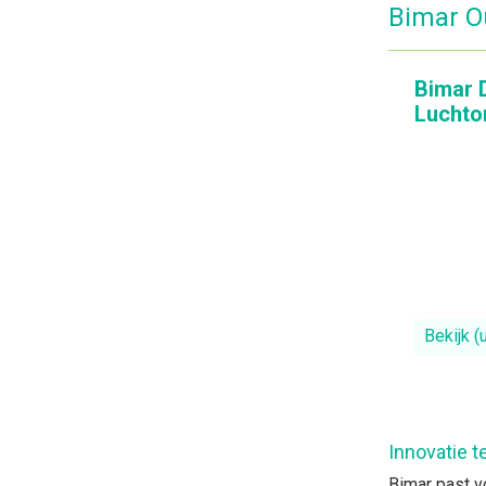
Bimar Ou
Bimar 
Luchto
Bekijk (
Innovatie t
Bimar past vo