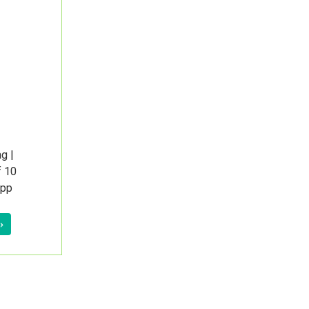
g |
f 10
app