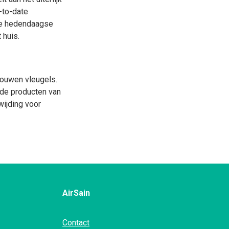
-to-date
de hedendaagse
 huis.
vouwen vleugels.
 de producten van
wijding voor
AirSain
Contact