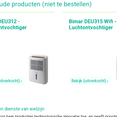
de producten (niet te bestellen)
DEU312 -
Bimar DEU315 Wifi -
ntvochtiger
Luchtontvochtiger
uitverkocht)
Bekijk (uitverkocht)
en dienste van welzijn
or haar producten technologische innovatie toe, en geeft prioriteit