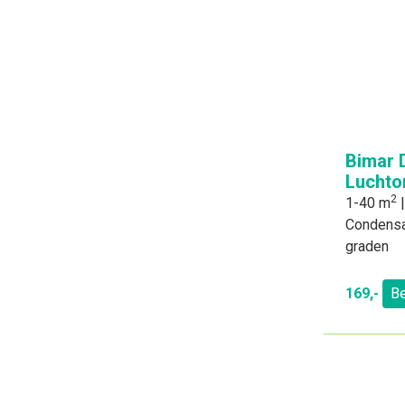
Bimar 
Luchto
2
1-40 m
|
Condensa
graden
169,-
Be