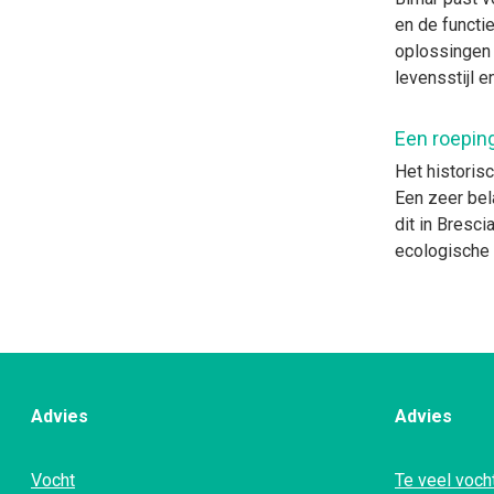
en de functi
oplossingen
levensstijl e
Een roeping
Het historis
Een zeer bel
dit in Bresc
ecologische
Advies
Advies
Vocht
Te veel vocht