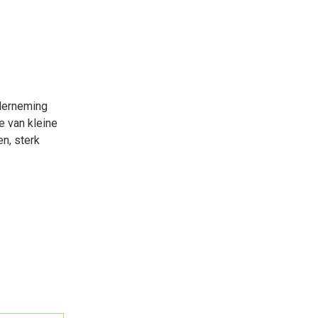
nderneming
e van kleine
n, sterk